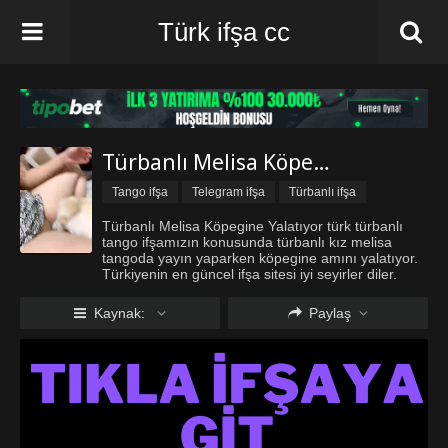
Türk ifşa cc
Türbanlı Melisa Köpegine Yalatıyor
Tango ifşa
Telegram ifşa
Türbanlı ifşa
Türk ifşa twitter
Türk ifşa Vk
Vip ifşa
Türbanlı Melisa Köpegine Yalatıyor türk türbanlı
tango ifşamızın konusunda türbanlı kız melisa
tangoda yayın yaparken köpegine amını yalatıyor.
Türkiyenin en güncel ifşa sitesi iyi seyirler diler.
Kaynak:
Paylaş