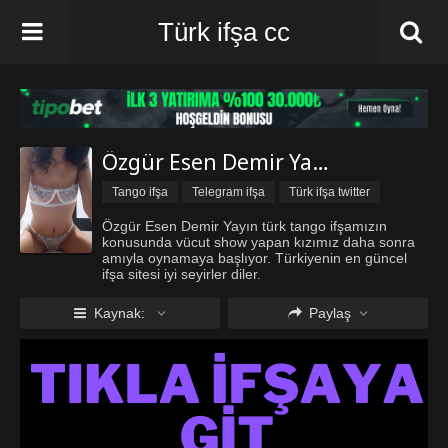
Türk ifşa cc
Özgür Esen Demir Yayın
Tango ifşa
Telegram ifşa
Türk ifşa twitter
Türk ifşa Vk
Vip ifşa
Özgür Esen Demir Yayın türk tango ifşamızın
konusunda vücut show yapan kızımız daha sonra
amıyla oynamaya başlıyor. Türkiyenin en güncel
ifşa sitesi iyi seyirler diler.
Kaynak:
Paylaş