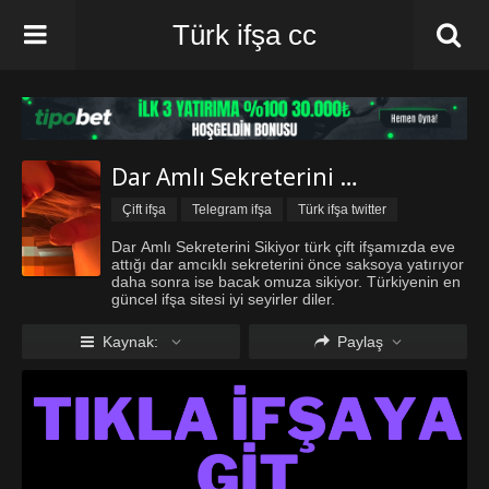
Türk ifşa cc
Dar Amlı Sekreterini Sikiyor
Çift ifşa
Telegram ifşa
Türk ifşa twitter
Türk ifşa Vk
Türkçe Konuşmalı Porno
Türkçe Porno
Dar Amlı Sekreterini Sikiyor türk çift ifşamızda eve
attığı dar amcıklı sekreterini önce saksoya yatırıyor
Vip ifşa
daha sonra ise bacak omuza sikiyor. Türkiyenin en
güncel ifşa sitesi iyi seyirler diler.
Kaynak:
Paylaş